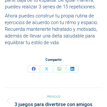
puedes realizar 3 series de 15 repeticiones.
Ahora puedes construir tu propia rutina de
ejercicios de acuerdo con tu ritmo y espacio.
Recuerda mantenerte hidratado y motivado,
además de llevar una dieta saludable para
equilibrar tu estilo de vida.
Compartir
Share
Share
Share
Share
on
on
on
on
Facebook
X
WhatsApp
LinkedIn
Post
PREVIOUS
navigation
Previous
3 juegos para divertirse con amigos