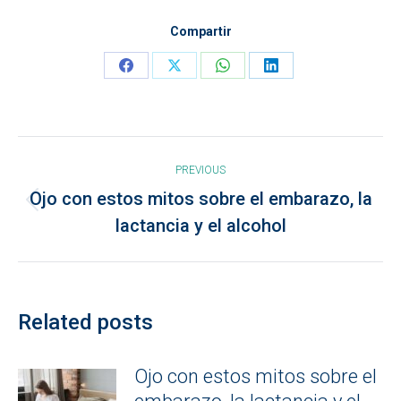
Compartir
Share
Share
Share
Share
on
on
on
on
Facebook
X
WhatsApp
LinkedIn
Post
PREVIOUS
navigation
Ojo con estos mitos sobre el embarazo, la
Previous
lactancia y el alcohol
post:
Related posts
Ojo con estos mitos sobre el