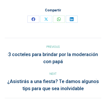
Compartir
Share
Share
Share
Share
on
on
on
on
Facebook
X
WhatsApp
LinkedIn
Post
PREVIOUS
navigation
3 cocteles para brindar por la moderación
Previous
con papá
post:
NEXT
¿Asistirás a una fiesta? Te damos algunos
Next
tips para que sea inolvidable
post: