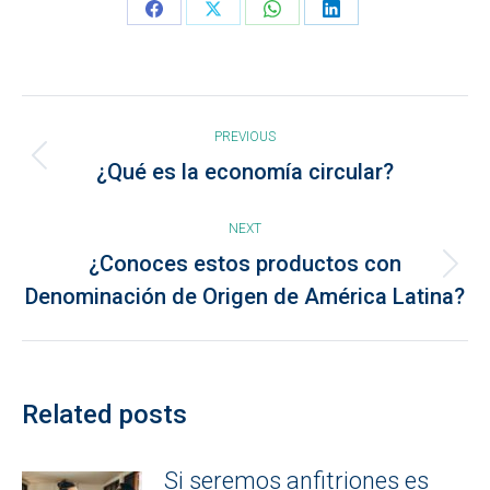
Share
Share
Share
Share
on
on
on
on
Facebook
X
WhatsApp
LinkedIn
Post
PREVIOUS
navigation
Previous
¿Qué es la economía circular?
post:
NEXT
¿Conoces estos productos con
Next
Denominación de Origen de América Latina?
post:
Related posts
Si seremos anfitriones es