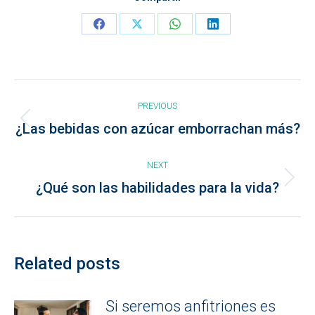
Share
Share
Share
Share
on
on
on
on
Facebook
X
WhatsApp
LinkedIn
Post
PREVIOUS
navigation
Previous
¿Las bebidas con azúcar emborrachan más?
post:
NEXT
Next
¿Qué son las habilidades para la vida?
post:
Related posts
Si seremos anfitriones es