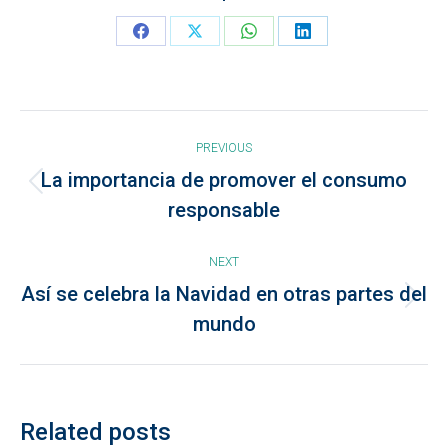
Share
Share
Share
Share
on
on
on
on
Facebook
X
WhatsApp
LinkedIn
Post
PREVIOUS
navigation
La importancia de promover el consumo
Previous
responsable
post:
NEXT
Así se celebra la Navidad en otras partes del
Next
mundo
post:
Related posts